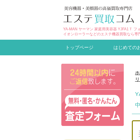
YA-MAN ヤーマン 家庭用美容器 YJFA
イオンローラーなどのエステ機器買取なら専
トップページ
はじめての
ホ
リ
Y
中