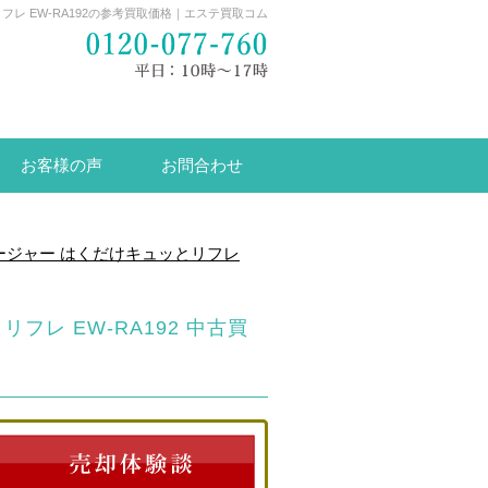
レ EW-RA192の参考買取価格｜エステ買取コム
お客様の声
お問合わせ
ージャー はくだけキュッとリフレ
レ EW-RA192 中古買