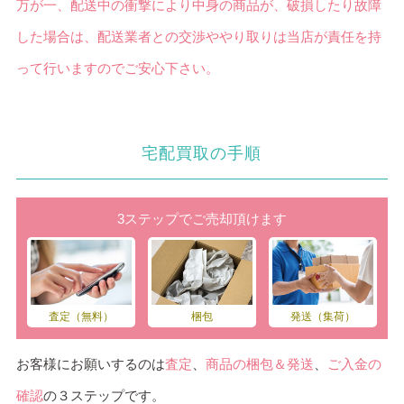
万が一、配送中の衝撃により中身の商品が、破損したり故障
した場合は、配送業者との交渉ややり取りは当店が責任を持
って行いますのでご安心下さい。
宅配買取の手順
3ステップでご売却頂けます
査定（無料）
梱包
発送（集荷）
お客様にお願いするのは
査定
、
商品の梱包＆発送
、
ご入金の
確認
の３ステップです。