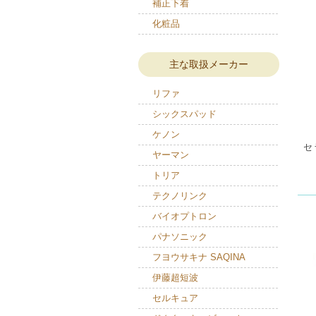
補正下着
化粧品
主な取扱メーカー
リファ
シックスパッド
ケノン
セ
ヤーマン
トリア
テクノリンク
バイオプトロン
パナソニック
フヨウサキナ SAQINA
伊藤超短波
セルキュア