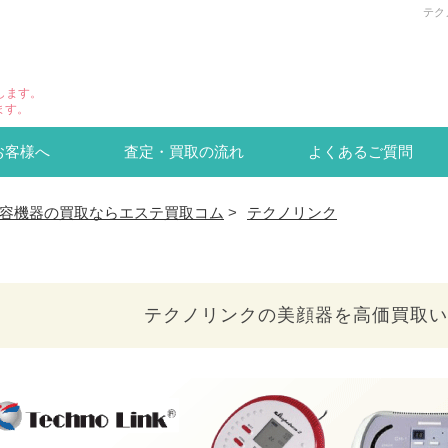
テク
します。
ます。
お客様へ
査定・買取の流れ
よくあるご質問
容機器の買取ならエステ買取コム
>
テクノリンク
テクノリンクの美顔器を
高価買取い