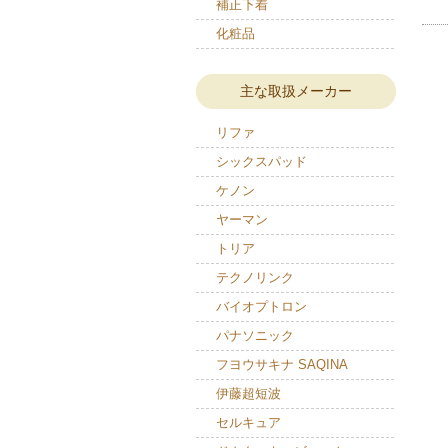
補正下着
化粧品
主な取扱メーカー
リファ
シックスパッド
ケノン
ヤーマン
トリア
テクノリンク
バイオプトロン
パナソニック
フヨウサキナ SAQINA
伊藤超短波
セルキュア