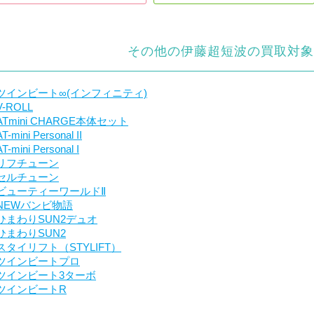
その他の伊藤超短波の買取対象
ツインビート∞(インフィニティ)
V-ROLL
ATmini CHARGE本体セット
AT-mini Personal II
AT-mini Personal I
リフチューン
セルチューン
ビューティーワールドⅡ
NEWバンビ物語
ひまわりSUN2デュオ
ひまわりSUN2
スタイリフト（STYLIFT）
ツインビートプロ
ツインビート3ターボ
ツインビートR