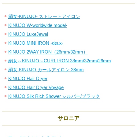
絹女-KINUJO- ストレートアイロン
KINUJO W-worldwide model-
KINUJO LuxeJewel
KINUJO MINI IRON -deux-
KINUJO 2WAY IRON（26mm/32mm）
絹女～KINUJO～CURL IRON 38mm/32mm/26mm
絹女-KINUJO-カールアイロン 28mm
KINUJO Hair Dryer
KINUJO Hair Dryer Voyage
KINUJO Silk Rich Shower シルバー/ブラック
サロニア