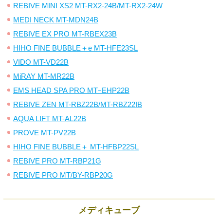
REBIVE MINI XS2 MT-RX2-24B/MT-RX2-24W
MEDI NECK MT-MDN24B
REBIVE EX PRO MT-RBEX23B
HIHO FINE BUBBLE＋e MT-HFE23SL
VIDO MT-VD22B
MiRAY MT-MR22B
EMS HEAD SPA PRO MTｰEHP22B
REBIVE ZEN MT-RBZ22B/MT-RBZ22IB
AQUA LIFT MT-AL22B
PROVE MT-PV22B
HIHO FINE BUBBLE＋ MT-HFBP22SL
REBIVE PRO MT-RBP21G
REBIVE PRO MT/BY-RBP20G
メディキューブ