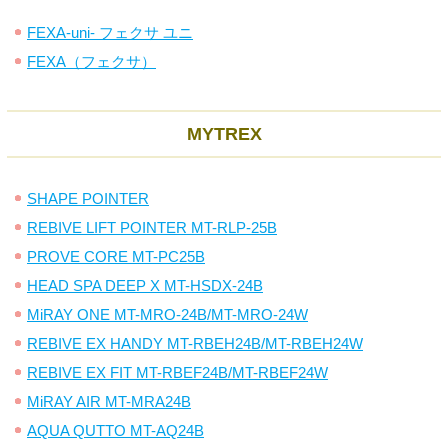
FEXA-uni- フェクサ ユニ
FEXA（フェクサ）
MYTREX
SHAPE POINTER
REBIVE LIFT POINTER MT-RLP-25B
PROVE CORE MT-PC25B
HEAD SPA DEEP X MT-HSDX-24B
MiRAY ONE MT-MRO-24B/MT-MRO-24W
REBIVE EX HANDY MT-RBEH24B/MT-RBEH24W
REBIVE EX FIT MT-RBEF24B/MT-RBEF24W
MiRAY AIR MT-MRA24B
AQUA QUTTO MT-AQ24B