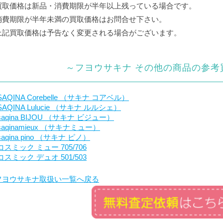
買取価格は新品・消費期限が半年以上残っている場合です。
消費期限が半年未満の買取価格はお問合せ下さい。
上記買取価格は予告なく変更される場合がございます。
～フヨウサキナ その他の商品の参考
SAQINA Corebelle （サキナ コアベル）
SAQINA Lulucie （サキナ ルルシェ）
saqina BIJOU （サキナ ビジュー）
saqinamieux （サキナミュー）
saqina pino （サキナ ピノ）
コスミック ミュー 705/706
コスミック デュオ 501/503
フヨウサキナ取扱い一覧へ戻る