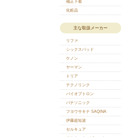
補正下着
化粧品
主な取扱メーカー
リファ
シックスパッド
ケノン
ヤーマン
トリア
テクノリンク
バイオプトロン
パナソニック
フヨウサキナ SAQINA
伊藤超短波
セルキュア