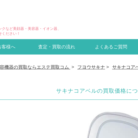
ンクなど美顔器・美容器・イオン器、
せください！
お客様へ
査定・買取の流れ
よくあるご質問
容機器の買取ならエステ買取コム
>
フヨウサキナ
>
サキナコア
サキナコアベルの買取価格につ