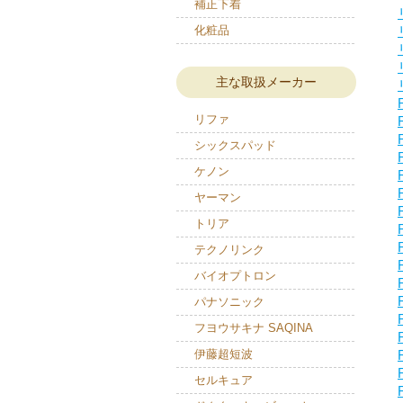
補正下着
化粧品
主な取扱メーカー
リファ
シックスパッド
ケノン
ヤーマン
トリア
テクノリンク
バイオプトロン
パナソニック
フヨウサキナ SAQINA
伊藤超短波
セルキュア