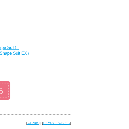
 Suit）
e Suit EX）
[
←Home
] | [
↑このページの上へ
]