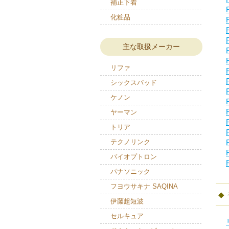
補正下着
化粧品
主な取扱メーカー
リファ
シックスパッド
ケノン
ヤーマン
トリア
テクノリンク
バイオプトロン
パナソニック
フヨウサキナ SAQINA
伊藤超短波
セルキュア