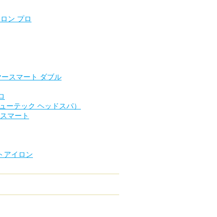
イロン プロ
ライヤースマート ダブル
ロ
リファビューテック ヘッドスパ）
ヤースマート
レートアイロン