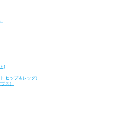
ブ）
）
ト)
ーツライト ヒップ＆レッグ）
 アブズ）