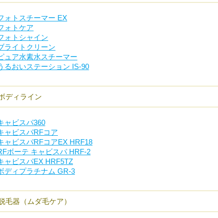
フォトスチーマー EX
フォトケア
フォトシャイン
ブライトクリーン
ピュア水素水スチーマー
うるおいステーション IS-90
ボディライン
キャビスパ360
キャビスパRFコア
キャビスパRFコアEX HRF18
RFボーテ キャビスパ HRF-2
キャビスパEX HRF5TZ
ボディプラチナム GR-3
脱毛器（ムダ毛ケア）