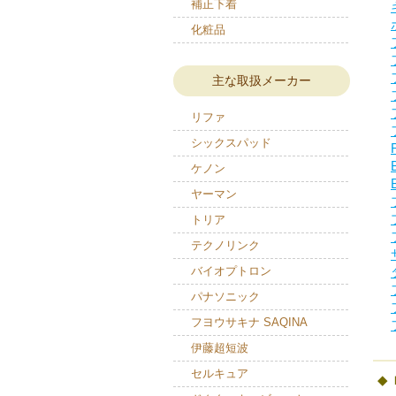
補正下着
化粧品
主な取扱メーカー
リファ
シックスパッド
ケノン
ヤーマン
トリア
テクノリンク
バイオプトロン
パナソニック
フヨウサキナ SAQINA
伊藤超短波
セルキュア